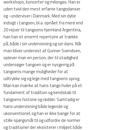
workshops, koncerter og milongas. Han er
uden tvivl den mest erfarne tangodanser
og -underviser i Danmark. Med sin dybe
indsigt i tangoen, bl.a. opnået fra mere end
20 rejser til tangoens hjemland Argentina,
han han et enormt repertoire at trække
på, både i sin undervisning og sin dans. Når
man bliver undervist af Gunner Svendsen,
oplever man en person, der til stadighed
undersøger tangoen og er nysgerrig på
tangoens mange muligheder for at
udtrykke sig og lege med tangoens sprog.
Man kan mærke at hans tango hviler på et
fundament af tradition og kendskab til
tangoens historie og rødder. Samtadig er
hans undervisning både legende og
ukonventionel, og han er ikke bange for at
stille spørgsmål til og udfordre de normer
og traditioner der eksisterer i miljøet både